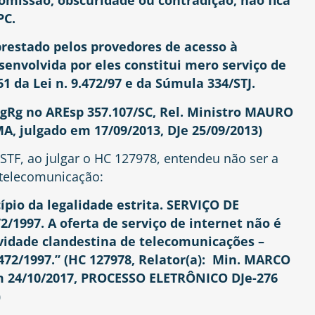
PC.
 prestado pelos provedores de acesso à
senvolvida por eles constitui mero serviço de
61 da Lei n. 9.472/97 e da Súmula 334/STJ.
AgRg no AREsp 357.107/SC, Rel. Ministro MAURO
julgado em 17/09/2013, DJe 25/09/2013)
TF, ao julgar o HC 127978, entendeu não ser a
e telecomunicação:
pio da legalidade estrita. SERVIÇO DE
2/1997. A oferta de serviço de internet não é
vidade clandestina de telecomunicações –
9.472/1997.” (HC 127978, Relator(a): Min. MARCO
m 24/10/2017, PROCESSO ELETRÔNICO DJe-276
)