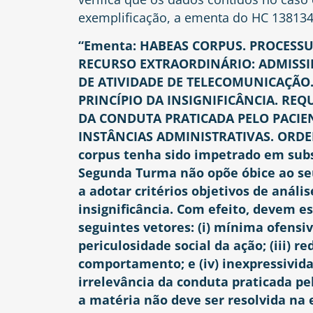
exemplificação, a ementa do HC 138134
“Ementa: HABEAS CORPUS. PROCESSU
RECURSO EXTRAORDINÁRIO: ADMISSI
DE ATIVIDADE DE TELECOMUNICAÇÃO.
PRINCÍPIO DA INSIGNIFICÂNCIA. REQ
DA CONDUTA PRATICADA PELO PACIEN
INSTÂNCIAS ADMINISTRATIVAS. ORDEM
corpus tenha sido impetrado em subst
Segunda Turma não opõe óbice ao se
a adotar critérios objetivos de anális
insignificância. Com efeito, devem 
seguintes vetores: (i) mínima ofensi
periculosidade social da ação; (iii) r
comportamento; e (iv) inexpressividad
irrelevância da conduta praticada pe
a matéria não deve ser resolvida na 