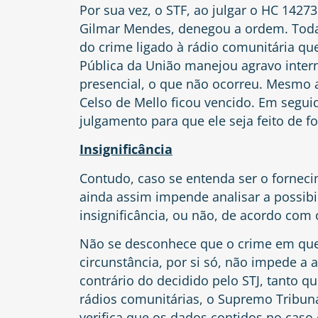
Por sua vez, o STF, ao julgar o HC 1427
Gilmar Mendes, denegou a ordem. Toda
do crime ligado à rádio comunitária qu
Pública da União manejou agravo intern
presencial, o que não ocorreu. Mesmo 
Celso de Mello ficou vencido. Em segui
julgamento para que ele seja feito de f
Insignificância
Contudo, caso se entenda ser o forneci
ainda assim impende analisar a possibi
insignificância, ou não, de acordo com
Não se desconhece que o crime em quest
circunstância, por si só, não impede a a
contrário do decidido pelo STJ, tanto
rádios comunitárias, o Supremo Tribun
verifica que os dados contidos no caso