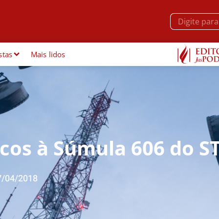
stas
Mais lidos
cos à Súmula 606 do ST
7/04/2018