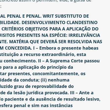
:
AL PENAL E PENAL. WRIT SUBSTITUTO DE
BILIDADE. DESENVOLVIMENTO CLANDESTINO
 CRITÉRIOS OBJETIVOS PARA A APLICAÇÃO DO
UISITOS PRESENTES NA ESPÉCIE: IRRELEVÂNCIA
TE. MATÉRIA QUE DEVERÁ SER RESOLVIDA NAS
 CONCEDIDA. I – Embora o presente habeas
ituição a recurso extraordinário, esta
u conhecimento. II – A Suprema Corte passou
e para a aplicação do princípio da
estar presentes, concomitantemente, os
vidade da conduta; (ii) nenhuma
eduzido grau de reprovabilidade do
e da lesão jurídica provocada. III – Ante a
lo paciente e da ausência de resultado lesivo,
esfera penal e sim nas instâncias