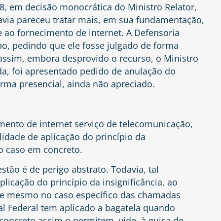
38, em decisão monocrática do Ministro Relator,
via pareceu tratar mais, em sua fundamentação,
e ao fornecimento de internet. A Defensoria
o, pedindo que ele fosse julgado de forma
assim, embora desprovido o recurso, o Ministro
da, foi apresentado pedido de anulação do
orma presencial, ainda não apreciado.
mento de internet serviço de telecomunicação,
lidade de aplicação do princípio da
 o caso em concreto.
ão é de perigo abstrato. Todavia, tal
plicação do princípio da insignificância, ao
 que mesmo no caso específico das chamadas
al Federal tem aplicado a bagatela quando
 concreto assim o permitem, vide, à guisa de