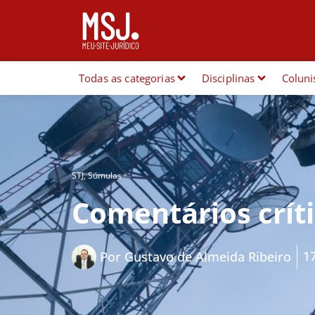
Todas as categorias
Disciplinas
Coluni
STJ
,
Súmulas
Comentários críti
1
Por
Gustavo de Almeida Ribeiro