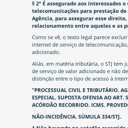
§ 2° É assegurado aos interessados o 
telecomunicações para prestação de 
Agência, para assegurar esse direito
relacionamento entre aqueles e as p
Como se vê, o texto legal parece exclu
internet de serviço de telecomunicação
adicionado.
Aliás, em matéria tributária, o STJ tem 
de serviço de valor adicionado e não d
distinção entre o tipo de acesso à inter
“PROCESSUAL CIVIL E TRIBUTÁRIO. 
ESPECIAL. SUPOSTA OFENSA AO ART. 5
ACÓRDÃO RECORRIDO. ICMS. PROVEDO
NÃO-INCIDÊNCIA. SÚMULA 334/STJ.
1.Não havendo no acórdão recorrido 