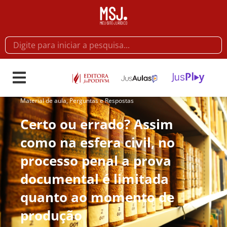
Material de aula
,
Perguntas e Respostas
Certo ou errado? Assim
como na esfera civil, no
processo penal a prova
documental é limitada
quanto ao momento de
produção