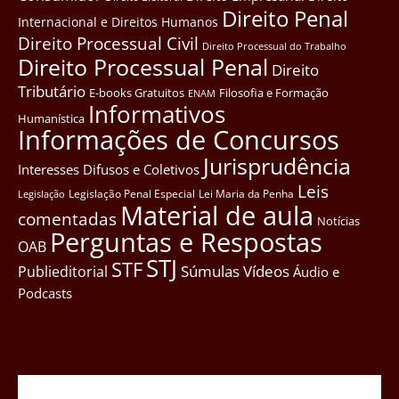
Direito Penal
Internacional e Direitos Humanos
Direito Processual Civil
Direito Processual do Trabalho
Direito Processual Penal
Direito
Tributário
E-books Gratuitos
Filosofia e Formação
ENAM
Informativos
Humanística
Informações de Concursos
Jurisprudência
Interesses Difusos e Coletivos
Leis
Legislação Penal Especial
Lei Maria da Penha
Legislação
Material de aula
comentadas
Notícias
Perguntas e Respostas
OAB
STJ
STF
Súmulas
Vídeos
Publieditorial
Áudio e
Podcasts