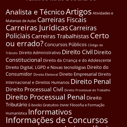
Artigos
Analista e Técnico
Atividades e
Carreiras Fiscais
Materiais de Aulas
Carreiras Jurídicas
Carreiras
Certo
Policiais
Carreiras Trabalhistas
ou errado?
Concursos Públicos
Côdigo de
Direito Civil
Direito
Direito Administrativo
Trânsito
Constitucional
Direito da Criança e do Adolescente
Direito do
Direito Digital, LGPD e Novas tecnológias
Consumidor
Direito Empresarial
Direito
Direito Eleitoral
Direito Penal
Internacional e Direitos Humanos
Direito Processual Civil
Direito Processual do Trabalho
Direito Processual Penal
Direito
Tributário
E-books Gratuitos
Filosofia e Formação
ENAM
Informativos
Humanística
Informações de Concursos