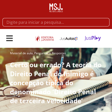
Material de aula
,
Perguntas e Respostas
Certo ou errado? A teoria do
Direito Penal do Inimigo é
concepção típica do
denominado ‘Direito Penal
de terceira velocidade’