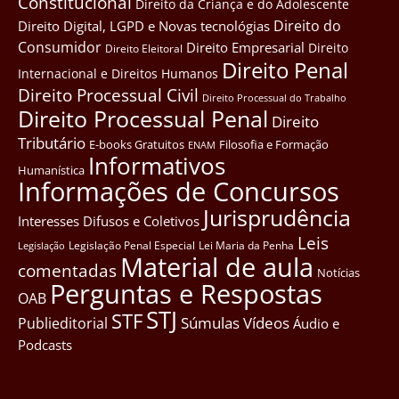
Constitucional
Direito da Criança e do Adolescente
Direito do
Direito Digital, LGPD e Novas tecnológias
Consumidor
Direito Empresarial
Direito
Direito Eleitoral
Direito Penal
Internacional e Direitos Humanos
Direito Processual Civil
Direito Processual do Trabalho
Direito Processual Penal
Direito
Tributário
E-books Gratuitos
Filosofia e Formação
ENAM
Informativos
Humanística
Informações de Concursos
Jurisprudência
Interesses Difusos e Coletivos
Leis
Legislação Penal Especial
Lei Maria da Penha
Legislação
Material de aula
comentadas
Notícias
Perguntas e Respostas
OAB
STJ
STF
Súmulas
Vídeos
Publieditorial
Áudio e
Podcasts