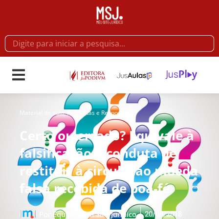
Material de aula
,
Perguntas e Respostas
Certo ou errado? Equivale à
falsificação a conduta de
restituir à circulação moeda
falsa recebida de boa-fé
20/08/2018
Por
Equipe Meu Site Jurídico