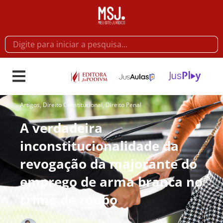
Artigos
,
Direito Constitucional
,
Direito Penal
A verdadeira
inconstitucionalidade da
revogação da majorante do
emprego de arma branca no
crime de roubo