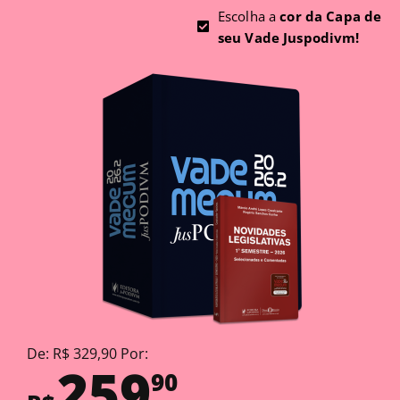
Escolha a
cor da Capa de
seu Vade Juspodivm!
De: R$ 329,90 Por:
259
90