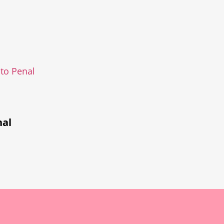
ito Penal
nal