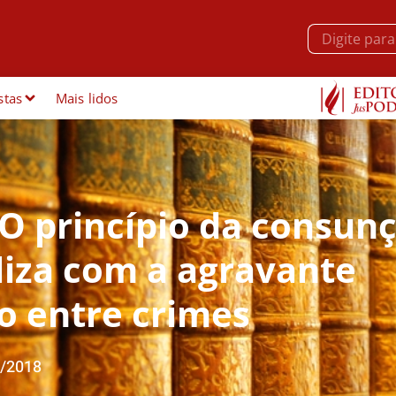
stas
Mais lidos
 O princípio da consun
liza com a agravante
o entre crimes
/2018