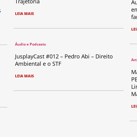
Trajetória
Au
em
s
LEIA MAIS
fa
LE
Áudio e Podcasts
JusplayCast #012 – Pedro Abi – Direito
Art
Ambiental e o STF
Ma
LEIA MAIS
PE
Li
Ma
LE