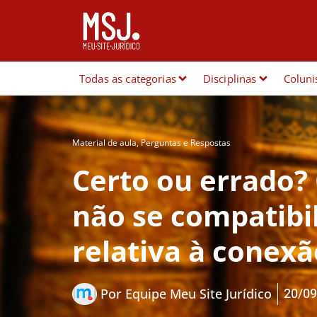
Todas as categorias
Disciplinas
Coluni
Material de aula
,
Perguntas e Respostas
Certo ou errado?
não se compatibi
relativa à conexã
20/09
Por
Equipe Meu Site Jurídico