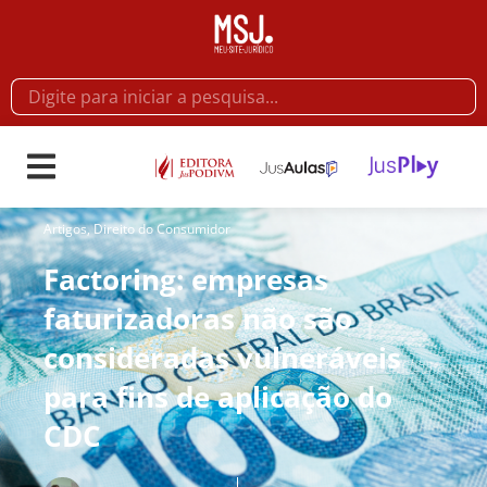
Artigos
,
Direito do Consumidor
Factoring: empresas
faturizadoras não são
consideradas vulneráveis
para fins de aplicação do
CDC