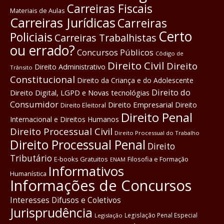
Carreiras Fiscais
Materiais de Aulas
Carreiras Jurídicas
Carreiras
Certo
Policiais
Carreiras Trabalhistas
ou errado?
Concursos Públicos
Côdigo de
Direito Civil
Direito
Direito Administrativo
Trânsito
Constitucional
Direito da Criança e do Adolescente
Direito do
Direito Digital, LGPD e Novas tecnológias
Consumidor
Direito Empresarial
Direito
Direito Eleitoral
Direito Penal
Internacional e Direitos Humanos
Direito Processual Civil
Direito Processual do Trabalho
Direito Processual Penal
Direito
Tributário
E-books Gratuitos
Filosofia e Formação
ENAM
Informativos
Humanística
Informações de Concursos
Interesses Difusos e Coletivos
Jurisprudência
Legislação Penal Especial
Legislação