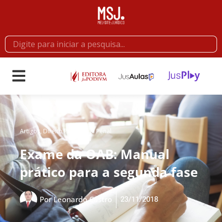
Artigos
,
Direito Processual Penal
Exame da OAB: Manual
prático para a segunda fase
23/11/2018
Por
Leonardo Castro