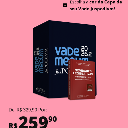
Escolha a
cor da Capa de
seu Vade Juspodivm!
De: R$ 329,90 Por:
259
90
R$