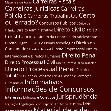
Carreiras Fiscais
Materiais de Aulas
Carreiras Jurídicas
Carreiras
Certo
Policiais
Carreiras Trabalhistas
ou errado?
Concursos Públicos
Côdigo de
Direito Civil
Direito
Direito Administrativo
Trânsito
Constitucional
Direito da Criança e do Adolescente
Direito do
Direito Digital, LGPD e Novas tecnológias
Consumidor
Direito Empresarial
Direito
Direito Eleitoral
Direito Penal
Internacional e Direitos Humanos
Direito Processual Civil
Direito Processual do Trabalho
Direito Processual Penal
Direito
Tributário
E-books Gratuitos
Filosofia e Formação
ENAM
Informativos
Humanística
Informações de Concursos
Jurisprudência
Interesses Difusos e Coletivos
Leis
Legislação Penal Especial
Lei Maria da Penha
Legislação
Material de aula
comentadas