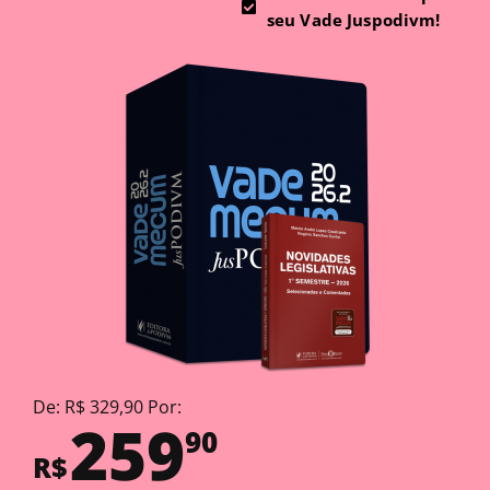
seu Vade Juspodivm!
De: R$ 329,90 Por:
259
90
R$