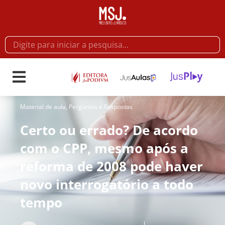
Material de aula
,
Perguntas e Respostas
Certo ou errado? De acordo
com o CPP, mesmo após a
reforma de 2008 pode haver
novo interrogatório a todo
tempo