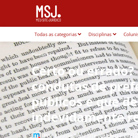
Todas as categorias
Disciplinas
Coluni
Material de aula
,
Perguntas e Respostas
Certo ou errado?
condutas de pref
públicos e que de
indevidamente re
27/12
Por
Equipe Meu Site Jurídico