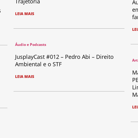
Trajetória
Au
em
s
LEIA MAIS
fa
LE
Áudio e Podcasts
JusplayCast #012 – Pedro Abi – Direito
Art
Ambiental e o STF
Ma
LEIA MAIS
PE
Li
Ma
LE