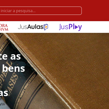
te as
e bens
as