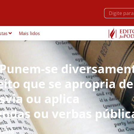
stas
Mais lidos
 Punem-se diversamen
eito que se apropria d
svia ou aplica
ndas ou verbas públic
/2018