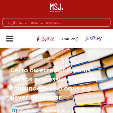
Material de aula
,
Perguntas e Respostas
Certo ou errado? Para os
efeitos processuais penais,
confundem-se o ônus e o
dever de provar
29/12/2018
Por
Equipe Meu Site Jurídico