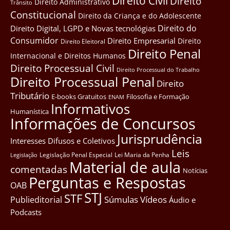
Direito Civil
Direito
Direito Administrativo
Trânsito
Constitucional
Direito da Criança e do Adolescente
Direito do
Direito Digital, LGPD e Novas tecnológias
Consumidor
Direito Empresarial
Direito
Direito Eleitoral
Direito Penal
Internacional e Direitos Humanos
Direito Processual Civil
Direito Processual do Trabalho
Direito Processual Penal
Direito
Tributário
E-books Gratuitos
Filosofia e Formação
ENAM
Informativos
Humanística
Informações de Concursos
Jurisprudência
Interesses Difusos e Coletivos
Leis
Legislação Penal Especial
Lei Maria da Penha
Legislação
Material de aula
comentadas
Notícias
Perguntas e Respostas
OAB
STJ
STF
Súmulas
Vídeos
Publieditorial
Áudio e
Podcasts