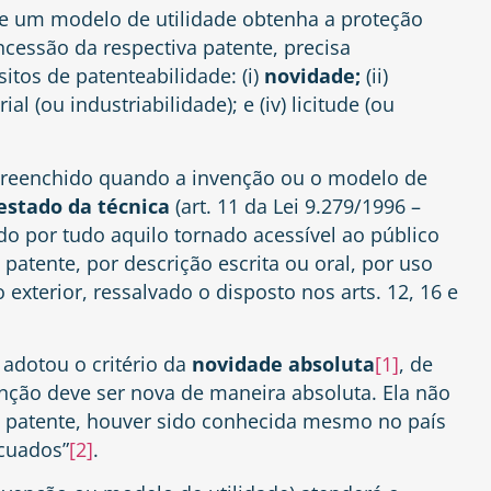
e um modelo de utilidade obtenha a proteção
ncessão da respectiva patente, precisa
tos de patenteabilidade: (i)
novidade;
(ii)
rial (ou industriabilidade); e (iv) licitude (ou
preenchido quando a invenção ou o modelo de
estado da técnica
(art. 11 da Lei 9.279/1996 –
uído por tudo aquilo tornado acessível ao público
patente, por descrição escrita ou oral, por uso
exterior, ressalvado o disposto nos arts. 12, 16 e
 adotou o critério da
novidade absoluta
[1]
, de
enção deve ser nova de maneira absoluta. Ela não
 da patente, houver sido conhecida mesmo no país
cuados”
[2]
.