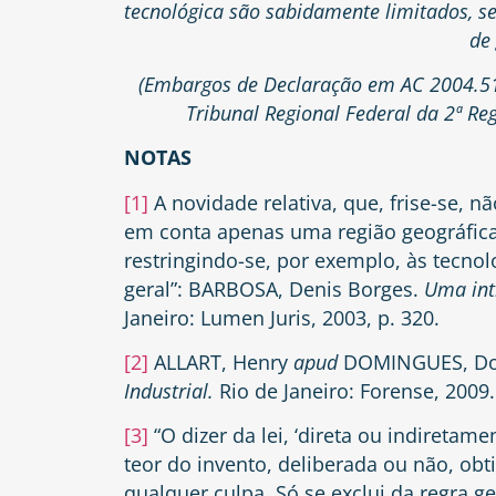
tecnológica são sabidamente limitados, s
de
(Embargos de Declaração em AC 2004.51
Tribunal Regional Federal da 2ª R
NOTAS
[1]
A novidade relativa, que, frise-se, nã
em conta apenas uma região geográfic
restringindo-se, por exemplo, às tecno
geral”: BARBOSA, Denis Borges.
Uma int
Janeiro: Lumen Juris, 2003, p. 320.
[2]
ALLART, Henry
apud
DOMINGUES, Dou
Industrial.
Rio de Janeiro: Forense, 2009.
[3]
“O dizer da lei, ‘direta ou indireta
teor do invento, deliberada ou não, ob
qualquer culpa. Só se exclui da regra g