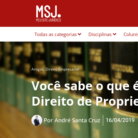
Todas as categorias
Disciplinas
Coluni
Artigos
,
Direito Empresarial
Você sabe o que é
Direito de Propri
16/04/2019
Por
André Santa Cruz