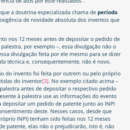
ncia de atos por este realizados”.
o que a doutrina especializada chama de
período
 exigência de novidade absoluta dos inventos que
ento nos 12 meses antes de depositar o pedido de
alestra, por exemplo –, essa divulgação não o
 essa divulgação feita por ele mesmo para se dizer
 da técnica e, consequentemente, não é novo.
o do invento foi feita por outrem ou pelo próprio
idas do inventor
[3]
. No exemplo citado acima –
palestra antes de depositar o respectivo pedido
esente à palestra use as informações do evento
 depositar um pedido de patente junto ao INPI
consentimento deste. Nesses casos, desde que
 próprio INPI) tenham sido feitas nos 12 meses
e patente, elas não o prejudicarão, isto é, não