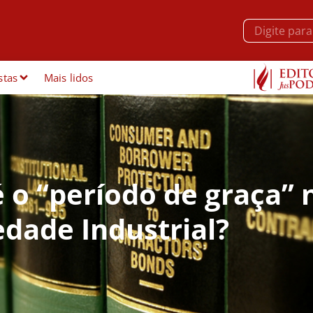
stas
Mais lidos
 o “período de graça” 
edade Industrial?