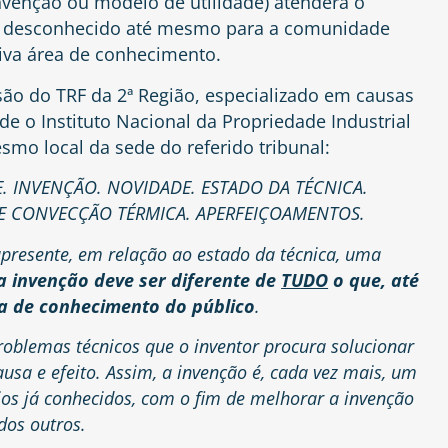
nvenção ou modelo de utilidade) atenderá o
lgo desconhecido até mesmo para a comunidade
tiva área de conhecimento.
isão do TRF da 2ª Região, especializado em causas
de o Instituto Nacional da Propriedade Industrial
esmo local da sede do referido tribunal:
E. INVENÇÃO. NOVIDADE. ESTADO DA TÉCNICA.
DE CONVECÇÃO TÉRMICA. APERFEIÇOAMENTOS.
apresente, em relação ao estado da técnica, uma
a invenção deve ser diferente de
TUDO
o que, até
a de conhecimento do público
.
oblemas técnicos que o inventor procura solucionar
usa e efeito. Assim, a invenção é, cada vez mais, um
s já conhecidos, com o fim de melhorar a invenção
dos outros.