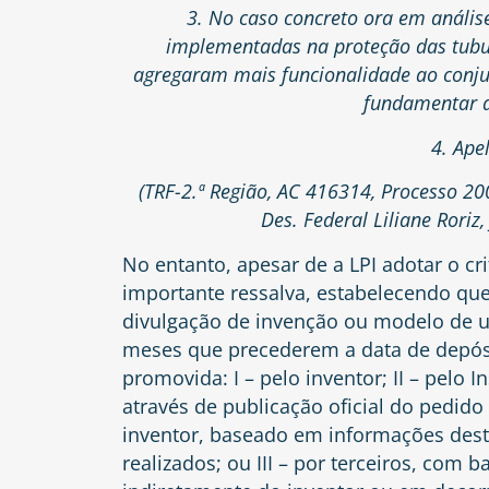
3. No caso concreto ora em anális
implementadas na proteção das tubul
agregaram mais funcionalidade ao conjun
fundamentar a
4. Ape
(TRF-2.ª Região, AC 416314, Processo 20
Des. Federal Liliane Roriz,
No entanto, apesar de a LPI adotar o cri
importante ressalva, estabelecendo qu
divulgação de invenção ou modelo de ut
meses que precederem a data de depósi
promovida: I – pelo inventor; II – pelo I
através de publicação oficial do pedid
inventor, baseado em informações dest
realizados; ou III – por terceiros, com