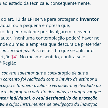
to ao estado da técnica e, consequentemente,
do art. 12 da LPI serve para proteger o
inventor
ndividual ou a pequena empresa que,
ito de pedir patente por divulgarem o invento
o autor, “nenhuma contemplação poderá haver no
rande ou média empresa que descura de pretender
on soccurit jus
. Para estes, há que se aplicar o
rição”
[4]
. No mesmo sentido, confira-se o
ª Região:
 convém salientar que a constatação de que a
m comento foi realizada com o intuito de estimar a
licação e também avaliar a verdadeira efetividade da
orre do próprio contexto dos autos, a comprovar que
ntor individual, o real destinatário da proteção
-96
e cujos instrumentos de divulgação da inovação