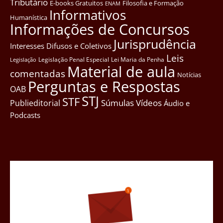
Tributário
E-books Gratuitos
Filosofia e Formação
ENAM
Informativos
Humanística
Informações de Concursos
Jurisprudência
Interesses Difusos e Coletivos
Leis
Legislação Penal Especial
Lei Maria da Penha
Legislação
Material de aula
comentadas
Notícias
Perguntas e Respostas
OAB
STJ
STF
Súmulas
Vídeos
Publieditorial
Áudio e
Podcasts