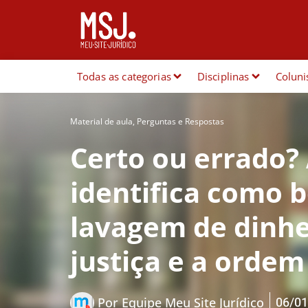
Todas as categorias
Disciplinas
Coluni
Material de aula
,
Perguntas e Respostas
Certo ou errado? 
identifica como b
lavagem de dinhe
justiça e a orde
06/01
Por
Equipe Meu Site Jurídico