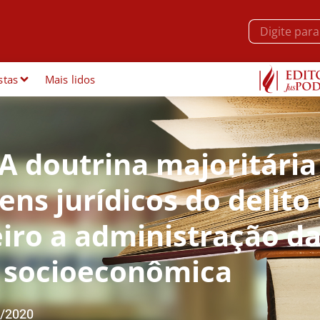
stas
Mais lidos
A doutrina majoritária
ens jurídicos do delito
iro a administração d
m socioeconômica
/2020