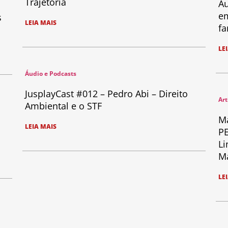
Trajetória
Au
em
s
LEIA MAIS
fa
LE
Áudio e Podcasts
JusplayCast #012 – Pedro Abi – Direito
Art
Ambiental e o STF
Ma
LEIA MAIS
PE
Li
Ma
LE