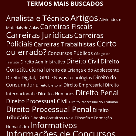
TERMOS MAIS BUSCADOS
Artigos
Analista e Técnico
Atividades e
Carreiras Fiscais
Materiais de Aulas
Carreiras Jurídicas
Carreiras
Certo
Policiais
Carreiras Trabalhistas
ou errado?
Concursos Públicos
Côdigo de
Direito Civil
Direito
Direito Administrativo
Trânsito
Constitucional
Direito da Criança e do Adolescente
Direito do
Direito Digital, LGPD e Novas tecnológias
Consumidor
Direito Empresarial
Direito
Direito Eleitoral
Direito Penal
Internacional e Direitos Humanos
Direito Processual Civil
Direito Processual do Trabalho
Direito Processual Penal
Direito
Tributário
E-books Gratuitos
Filosofia e Formação
ENAM
Informativos
Humanística
Informações de Concursos