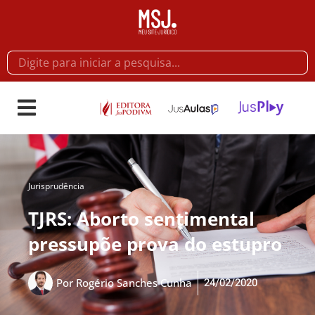
Jurisprudência
TJRS: Aborto sentimental
pressupõe prova do estupro
24/02/2020
Por
Rogério Sanches Cunha