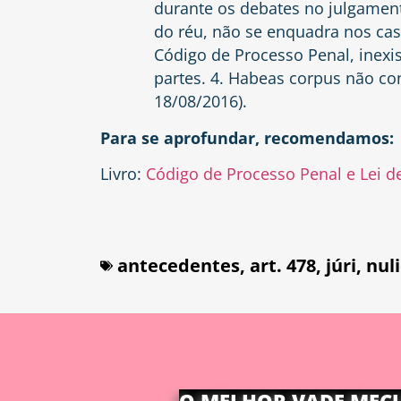
durante os debates no julgament
do réu, não se enquadra nos casos
Código de Processo Penal, inexi
partes. 4. Habeas corpus não co
18/08/2016).
Para se aprofundar, recomendamos:
Livro:
Código de Processo Penal e Lei 
antecedentes
,
art. 478
,
júri
,
nul