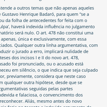
stende a outros temas que não apenas aqueles
 de Gustavo Henrique
Badaró
, para quem “se a
 ou da folha de antecedentes for feita com o
ulpa’, haverá indevida influência no julgamento
atório será nulo. O art. 478 não constitui uma
 apenas, única e exclusivamente, com essa
nciados. Qualquer outra linha argumentativa, com
duzir o jurado a erro, implicará nulidade de
eses dos incisos I e II do novo art. 478,
usado foi pronunciado, ou o acusado está
eceu em silêncio, o que indica que seja culpado
dor, previamente, considera que neste caso
em qualquer outra hipótese, desde que se
gumentativas seguidas pelas partes
ndevida e falaciosa, o convencimento dos
 reconhecer. Aliás, mesmo antes do novo