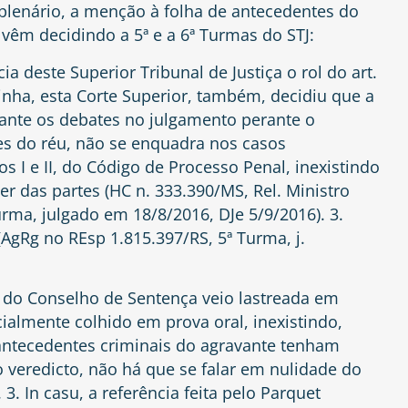
o plenário, a menção à folha de antecedentes do
vêm decidindo a 5ª e a 6ª Turmas do STJ:
a deste Superior Tribunal de Justiça o rol do art.
linha, esta Corte Superior, também, decidiu que a
urante os debates no julgamento perante o
tes do réu, não se enquadra nos casos
os I e II, do Código de Processo Penal, inexistindo
r das partes (HC n. 333.390/MS, Rel. Ministro
rma, julgado em 18/8/2016, DJe 5/9/2016). 3.
AgRg no REsp 1.815.397/RS, 5ª Turma, j.
o do Conselho de Sentença veio lastreada em
ialmente colhido em prova oral, inexistindo,
ntecedentes criminais do agravante tenham
 veredicto, não há que se falar em nulidade do
 3. In casu, a referência feita pelo Parquet