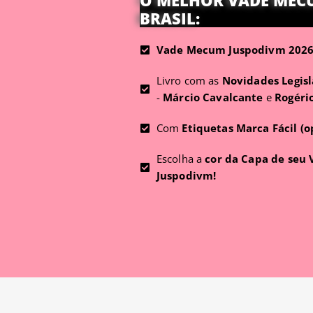
O MELHOR VADE MEC
BRASIL:
Vade Mecum Juspodivm 2026 
Livro com as
Novidades Legisl
-
Márcio Cavalcante
e
Rogéri
Com
Etiquetas Marca Fácil (o
Escolha a
cor da Capa de seu
Juspodivm!