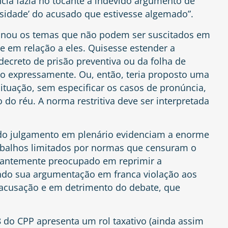
ência fazia no tocante a indevido argumento de
losidade’ do acusado que estivesse algemado”.
cionou os temas que não podem ser suscitados em
 em relação a eles. Quisesse estender a
 decreto de prisão preventiva ou da folha de
ito expressamente. Ou, então, teria proposto uma
situação, sem especificar os casos de pronúncia,
 do réu. A norma restritiva deve ser interpretada
s do julgamento em plenário evidenciam a enorme
trabalhos limitados por normas que censuram o
stantemente preocupado em reprimir a
ndo sua argumentação em franca violação aos
 acusação e em detrimento do debate, que
8 do CPP apresenta um rol taxativo (ainda assim