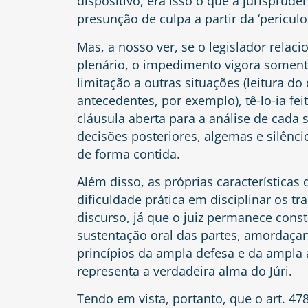
dispositivo, era isso o que a jurisprud
presunção de culpa a partir da ‘pericu
Mas, a nosso ver, se o legislador rela
plenário, o impedimento vigora somente
limitação a outras situações (leitura do
antecedentes, por exemplo), tê-lo-ia fe
cláusula aberta para a análise de cada 
decisões posteriores, algemas e silêncio
de forma contida.
Além disso, as próprias característica
dificuldade prática em disciplinar os 
discurso, já que o juiz permanece con
sustentação oral das partes, amordaça
princípios da ampla defesa e da ampla
representa a verdadeira alma do Júri.
Tendo em vista, portanto, que o art. 47