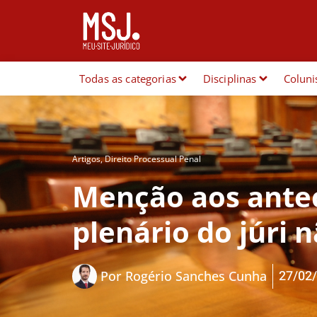
Todas as categorias
Disciplinas
Coluni
Artigos
,
Direito Processual Penal
Menção aos ante
plenário do júri 
27/02
Por
Rogério Sanches Cunha