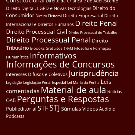
Constitucional
Direito da Criança e do Adolescente
Direito do
Direito Digital, LGPD e Novas tecnológias
Consumidor
Direito Empresarial
Direito
Direito Eleitoral
Direito Penal
Internacional e Direitos Humanos
Direito Processual Civil
Direito Processual do Trabalho
Direito Processual Penal
Direito
Tributário
E-books Gratuitos
Filosofia e Formação
ENAM
Informativos
Humanística
Informações de Concursos
Jurisprudência
Interesses Difusos e Coletivos
Leis
Legislação Penal Especial
Lei Maria da Penha
Legislação
Material de aula
comentadas
Notícias
Perguntas e Respostas
OAB
STJ
STF
Súmulas
Vídeos
Publieditorial
Áudio e
Podcasts