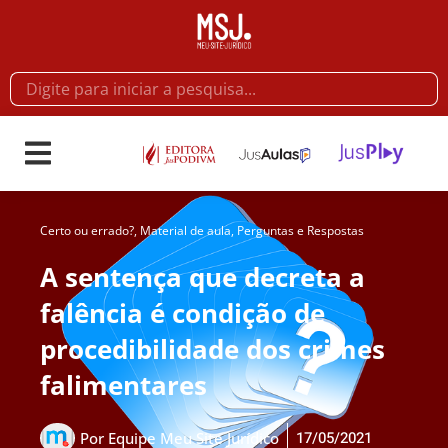
Certo ou errado?
,
Material de aula
,
Perguntas e Respostas
A sentença que decreta a
falência é condição de
procedibilidade dos crimes
falimentares
17/05/2021
Por
Equipe Meu Site Jurídico