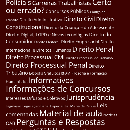
Certo
Policiais
Carreiras Trabalhistas
ou errado?
Concursos Públicos
Côdigo de
Direito Civil
Direito
Direito Administrativo
Trânsito
Constitucional
Direito da Criança e do Adolescente
Direito do
Direito Digital, LGPD e Novas tecnológias
Consumidor
Direito Empresarial
Direito
Direito Eleitoral
Direito Penal
Internacional e Direitos Humanos
Direito Processual Civil
Direito Processual do Trabalho
Direito Processual Penal
Direito
Tributário
E-books Gratuitos
Filosofia e Formação
ENAM
Informativos
Humanística
Informações de Concursos
Jurisprudência
Interesses Difusos e Coletivos
Leis
Legislação Penal Especial
Lei Maria da Penha
Legislação
Material de aula
comentadas
Notícias
Perguntas e Respostas
OAB