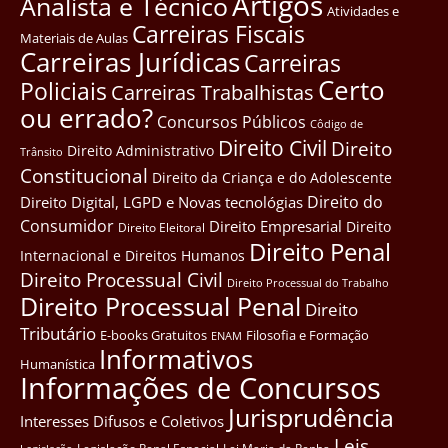
Artigos
Analista e Técnico
Atividades e
Carreiras Fiscais
Materiais de Aulas
Carreiras Jurídicas
Carreiras
Certo
Policiais
Carreiras Trabalhistas
ou errado?
Concursos Públicos
Côdigo de
Direito Civil
Direito
Direito Administrativo
Trânsito
Constitucional
Direito da Criança e do Adolescente
Direito do
Direito Digital, LGPD e Novas tecnológias
Consumidor
Direito Empresarial
Direito
Direito Eleitoral
Direito Penal
Internacional e Direitos Humanos
Direito Processual Civil
Direito Processual do Trabalho
Direito Processual Penal
Direito
Tributário
E-books Gratuitos
Filosofia e Formação
ENAM
Informativos
Humanística
Informações de Concursos
Jurisprudência
Interesses Difusos e Coletivos
Leis