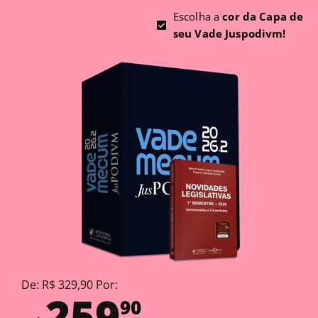
Escolha a
cor da Capa de
seu Vade Juspodivm!
De: R$ 329,90 Por:
259
90