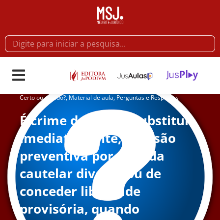
Certo ou errado?
,
Material de aula
,
Perguntas e Respostas
É crime deixar de substituir,
imediatamente, a prisão
preventiva por medida
cautelar diversa ou de
conceder liberdade
provisória, quando