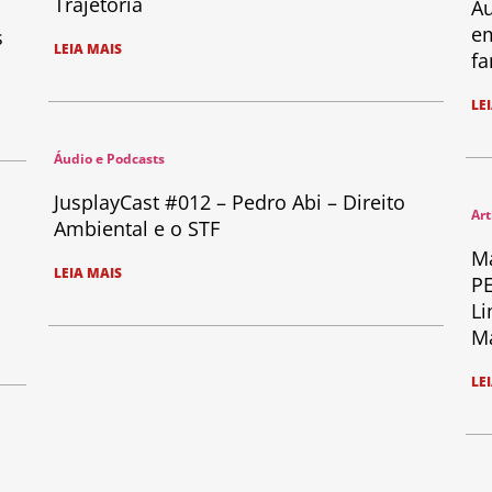
Trajetória
Au
em
s
LEIA MAIS
fa
LE
Áudio e Podcasts
JusplayCast #012 – Pedro Abi – Direito
Art
Ambiental e o STF
Ma
LEIA MAIS
PE
Li
Ma
LE