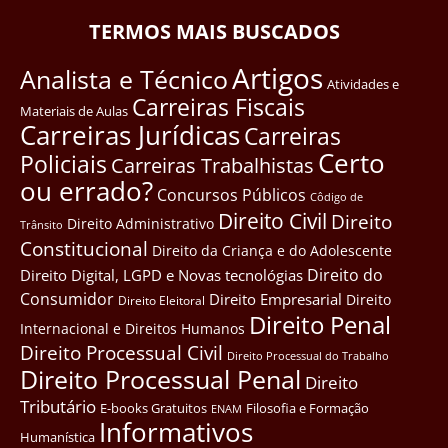
TERMOS MAIS BUSCADOS
Artigos
Analista e Técnico
Atividades e
Carreiras Fiscais
Materiais de Aulas
Carreiras Jurídicas
Carreiras
Certo
Policiais
Carreiras Trabalhistas
ou errado?
Concursos Públicos
Côdigo de
Direito Civil
Direito
Direito Administrativo
Trânsito
Constitucional
Direito da Criança e do Adolescente
Direito do
Direito Digital, LGPD e Novas tecnológias
Consumidor
Direito Empresarial
Direito
Direito Eleitoral
Direito Penal
Internacional e Direitos Humanos
Direito Processual Civil
Direito Processual do Trabalho
Direito Processual Penal
Direito
Tributário
E-books Gratuitos
Filosofia e Formação
ENAM
Informativos
Humanística