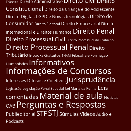
Direito Civil
Direito
Direito Administrativo
Trânsito
Constitucional
Direito da Criança e do Adolescente
Direito do
Direito Digital, LGPD e Novas tecnológias
Consumidor
Direito Empresarial
Direito
Direito Eleitoral
Direito Penal
Internacional e Direitos Humanos
Direito Processual Civil
Direito Processual do Trabalho
Direito Processual Penal
Direito
Tributário
E-books Gratuitos
Filosofia e Formação
ENAM
Informativos
Humanística
Informações de Concursos
Jurisprudência
Interesses Difusos e Coletivos
Leis
Legislação Penal Especial
Lei Maria da Penha
Legislação
Material de aula
comentadas
Notícias
Perguntas e Respostas
OAB
STJ
STF
Súmulas
Vídeos
Publieditorial
Áudio e
Podcasts