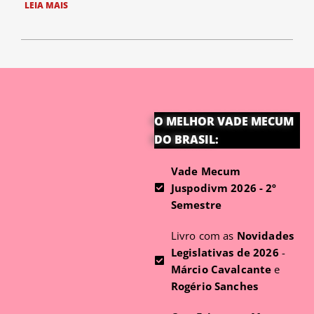
LEIA MAIS
O MELHOR VADE MECUM
DO BRASIL:
Vade Mecum
Juspodivm 2026 - 2º
Semestre
Livro com as
Novidades
Legislativas de 2026
-
Márcio Cavalcante
e
Rogério Sanches