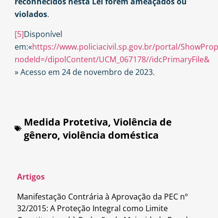
reconhecidos nesta Lei forem ameaçados ou
violados
.
[5]
Disponível
em:«
https://www.policiacivil.sp.gov.br/portal/ShowProp
nodeId=/dipolContent/UCM_067178//idcPrimaryFile&
» Acesso em 24 de novembro de 2023.
Medida Protetiva
,
Violência de
gênero
,
violência doméstica
Artigos
Manifestação Contrária à Aprovação da PEC nº
32/2015: A Proteção Integral como Limite