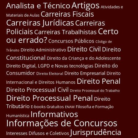
Artigos
Analista e Técnico
Atividades e
Carreiras Fiscais
Materiais de Aulas
Carreiras Jurídicas
Carreiras
Certo
Policiais
Carreiras Trabalhistas
ou errado?
Concursos Públicos
Côdigo de
Direito Civil
Direito
Direito Administrativo
Trânsito
Constitucional
Direito da Criança e do Adolescente
Direito do
Direito Digital, LGPD e Novas tecnológias
Consumidor
Direito Empresarial
Direito
Direito Eleitoral
Direito Penal
Internacional e Direitos Humanos
Direito Processual Civil
Direito Processual do Trabalho
Direito Processual Penal
Direito
Tributário
E-books Gratuitos
Filosofia e Formação
ENAM
Informativos
Humanística
Informações de Concursos
Jurisprudência
Interesses Difusos e Coletivos