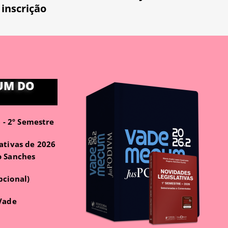
 inscrição
UM DO
- 2º Semestre
ativas de 2026
o Sanches
pcional)
 Vade