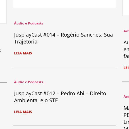
Áudio e Podcasts
Art
JusplayCast #014 – Rogério Sanches: Sua
Trajetória
Au
em
s
LEIA MAIS
fa
LE
Áudio e Podcasts
JusplayCast #012 – Pedro Abi – Direito
Art
Ambiental e o STF
Ma
LEIA MAIS
PE
Li
Ma