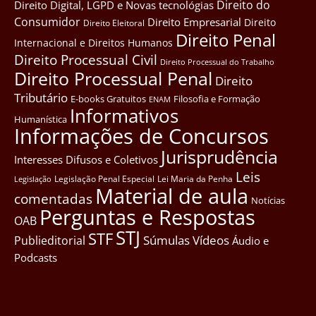
Direito do
Direito Digital, LGPD e Novas tecnológias
Consumidor
Direito Empresarial
Direito
Direito Eleitoral
Direito Penal
Internacional e Direitos Humanos
Direito Processual Civil
Direito Processual do Trabalho
Direito Processual Penal
Direito
Tributário
E-books Gratuitos
Filosofia e Formação
ENAM
Informativos
Humanística
Informações de Concursos
Jurisprudência
Interesses Difusos e Coletivos
Leis
Legislação Penal Especial
Lei Maria da Penha
Legislação
Material de aula
comentadas
Notícias
Perguntas e Respostas
OAB
STJ
STF
Súmulas
Vídeos
Publieditorial
Áudio e
Podcasts