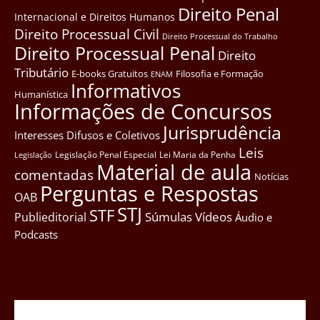
Direito Penal
Internacional e Direitos Humanos
Direito Processual Civil
Direito Processual do Trabalho
Direito Processual Penal
Direito
Tributário
E-books Gratuitos
Filosofia e Formação
ENAM
Informativos
Humanística
Informações de Concursos
Jurisprudência
Interesses Difusos e Coletivos
Leis
Legislação Penal Especial
Lei Maria da Penha
Legislação
Material de aula
comentadas
Notícias
Perguntas e Respostas
OAB
STJ
STF
Súmulas
Vídeos
Publieditorial
Áudio e
Podcasts