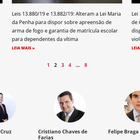
Leis 13.880/19 e 13.882/19: Alteram a Lei Maria
Lei
da Penha para dispor sobre apreensão de
de 
arma de fogo e garantia de matrícula escolar
dis
para dependentes da vítima
vio
LEIA MAIS »
LEIA
1
2
3
4
…
8
 Cruz
Cristiano Chaves de
Felipe Braga
Farias