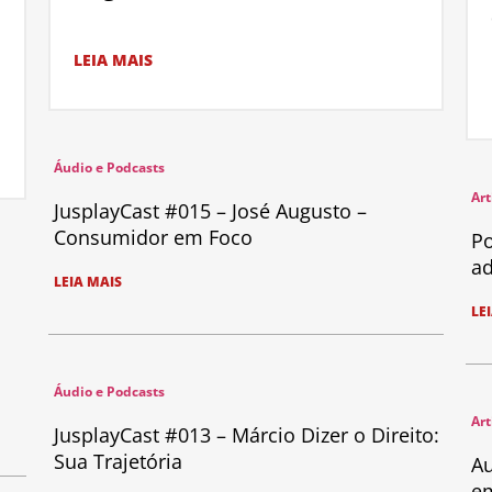
LEIA MAIS
Áudio e Podcasts
Art
JusplayCast #015 – José Augusto –
Consumidor em Foco
Po
ad
LEIA MAIS
LE
Áudio e Podcasts
Art
JusplayCast #013 – Márcio Dizer o Direito:
Sua Trajetória
Au
em