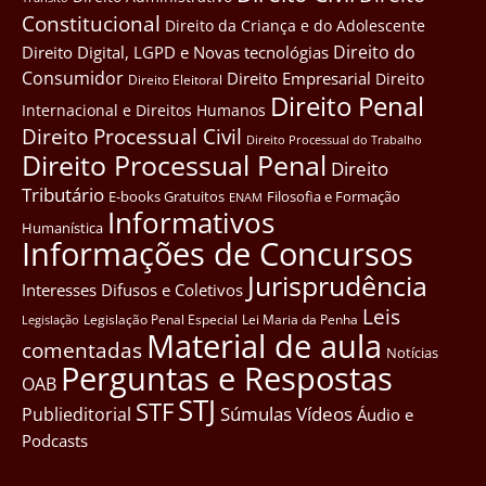
Constitucional
Direito da Criança e do Adolescente
Direito do
Direito Digital, LGPD e Novas tecnológias
Consumidor
Direito Empresarial
Direito
Direito Eleitoral
Direito Penal
Internacional e Direitos Humanos
Direito Processual Civil
Direito Processual do Trabalho
Direito Processual Penal
Direito
Tributário
E-books Gratuitos
Filosofia e Formação
ENAM
Informativos
Humanística
Informações de Concursos
Jurisprudência
Interesses Difusos e Coletivos
Leis
Legislação Penal Especial
Lei Maria da Penha
Legislação
Material de aula
comentadas
Notícias
Perguntas e Respostas
OAB
STJ
STF
Súmulas
Vídeos
Publieditorial
Áudio e
Podcasts