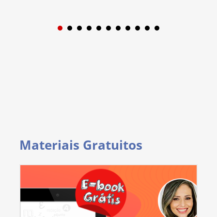
1
2
3
4
5
6
7
8
9
Materiais Gratuitos