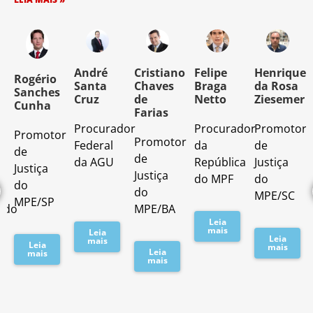
o
André
Cristiano
Felipe
Henrique
Rogério
Santa
Chaves
Braga
da Rosa
Sanches
Cruz
de
Netto
Ziesemer
Cunha
Farias
Procurador
Procurador
Promotor
Promotor
o
Promotor
Federal
da
de
de
de
da AGU
República
Justiça
Justiça
Justiça
do MPF
do
do
do
MPE/SC
MPE/SP
ado
MPE/BA
Leia
mais
Leia
Leia
mais
Leia
mais
Leia
mais
mais