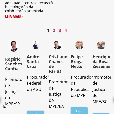
adequado contra a recusa à
homologação da
colaboração premiada
LEIA MAIS »
1
2
3
4
o
André
Cristiano
Felipe
Henrique
Rogério
Santa
Chaves
Braga
da Rosa
Sanches
Cruz
de
Netto
Ziesemer
Cunha
Farias
Procurador
Procurador
Promotor
Promotor
o
Promotor
Federal
da
de
de
de
da AGU
República
Justiça
Justiça
Justiça
do MPF
do
do
do
MPE/SC
MPE/SP
ado
MPE/BA
Leia