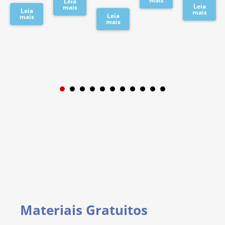
mais
Leia
Leia
mais
Leia
mais
Leia
mais
mais
1
2
3
4
5
6
7
8
9
Materiais Gratuitos