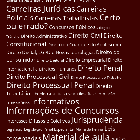
Materiais de Aulas
Carreiras Jurídicas
Carreiras
Certo
Policiais
Carreiras Trabalhistas
ou errado?
Concursos Públicos
Côdigo de
Direito Civil
Direito
Direito Administrativo
Trânsito
Constitucional
Direito da Criança e do Adolescente
Direito do
Direito Digital, LGPD e Novas tecnológias
Consumidor
Direito Empresarial
Direito
Direito Eleitoral
Direito Penal
Internacional e Direitos Humanos
Direito Processual Civil
Direito Processual do Trabalho
Direito Processual Penal
Direito
Tributário
E-books Gratuitos
Filosofia e Formação
ENAM
Informativos
Humanística
Informações de Concursos
Jurisprudência
Interesses Difusos e Coletivos
Leis
Legislação Penal Especial
Lei Maria da Penha
Legislação
Material de aula
comentadas
Notícias