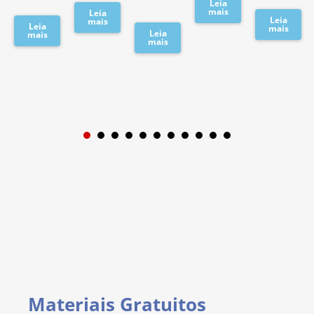
Leia
mais
Leia
Leia
mais
Leia
mais
Leia
mais
mais
1
2
3
4
5
6
7
8
9
Materiais Gratuitos