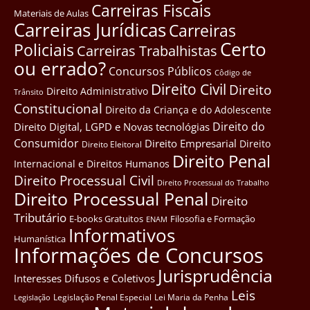
Carreiras Fiscais
Materiais de Aulas
Carreiras Jurídicas
Carreiras
Certo
Policiais
Carreiras Trabalhistas
ou errado?
Concursos Públicos
Côdigo de
Direito Civil
Direito
Direito Administrativo
Trânsito
Constitucional
Direito da Criança e do Adolescente
Direito do
Direito Digital, LGPD e Novas tecnológias
Consumidor
Direito Empresarial
Direito
Direito Eleitoral
Direito Penal
Internacional e Direitos Humanos
Direito Processual Civil
Direito Processual do Trabalho
Direito Processual Penal
Direito
Tributário
E-books Gratuitos
Filosofia e Formação
ENAM
Informativos
Humanística
Informações de Concursos
Jurisprudência
Interesses Difusos e Coletivos
Leis
Legislação Penal Especial
Lei Maria da Penha
Legislação