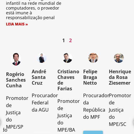
infantil na rede mundial de
computadores, o provedor
está imune à
responsabilização penal
LEIA MAIS »
1
2
o
André
Cristiano
Felipe
Henrique
Rogério
Santa
Chaves
Braga
da Rosa
Sanches
Cruz
de
Netto
Ziesemer
Cunha
Farias
Procurador
Procurador
Promotor
Promotor
o
Promotor
Federal
da
de
de
de
da AGU
República
Justiça
Justiça
Justiça
do MPF
do
do
do
MPE/SC
MPE/SP
ado
MPE/BA