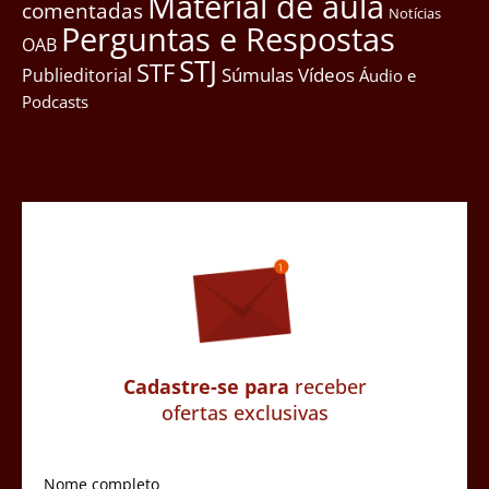
Material de aula
comentadas
Notícias
Perguntas e Respostas
OAB
STJ
STF
Súmulas
Vídeos
Publieditorial
Áudio e
Podcasts
Cadastre-se para
receber
ofertas exclusivas
Nome completo