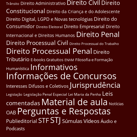
Direito Civil
Direito
Direito Administrativo
Trânsito
Constitucional
Direito da Criança e do Adolescente
Direito do
Direito Digital, LGPD e Novas tecnológias
Consumidor
Direito Empresarial
Direito
Direito Eleitoral
Direito Penal
Internacional e Direitos Humanos
Direito Processual Civil
Direito Processual do Trabalho
Direito Processual Penal
Direito
Tributário
E-books Gratuitos
Filosofia e Formação
ENAM
Informativos
Humanística
Informações de Concursos
Jurisprudência
Interesses Difusos e Coletivos
Leis
Legislação Penal Especial
Lei Maria da Penha
Legislação
Material de aula
comentadas
Notícias
Perguntas e Respostas
OAB
STJ
STF
Súmulas
Vídeos
Publieditorial
Áudio e
Podcasts