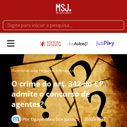
Material de aula
,
Perguntas e Respostas
O crime do art. 342 do CP
admite o concurso de
agentes?
20/05/2017
Por
Equipe Meu Site Jurídico