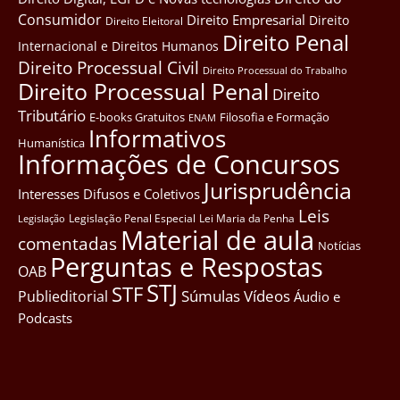
Consumidor
Direito Empresarial
Direito
Direito Eleitoral
Direito Penal
Internacional e Direitos Humanos
Direito Processual Civil
Direito Processual do Trabalho
Direito Processual Penal
Direito
Tributário
E-books Gratuitos
Filosofia e Formação
ENAM
Informativos
Humanística
Informações de Concursos
Jurisprudência
Interesses Difusos e Coletivos
Leis
Legislação Penal Especial
Lei Maria da Penha
Legislação
Material de aula
comentadas
Notícias
Perguntas e Respostas
OAB
STJ
STF
Súmulas
Vídeos
Publieditorial
Áudio e
Podcasts