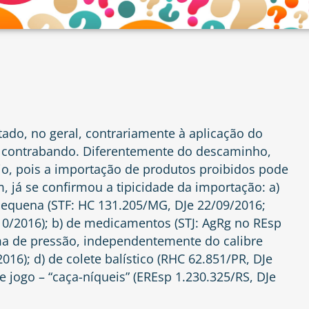
tado, no geral, contrariamente à aplicação do
de contrabando. Diferentemente do descaminho,
rio, pois a importação de produtos proibidos pode
, já se confirmou a tipicidade da importação: a)
pequena (STF: HC 131.205/MG, DJe 22/09/2016;
10/2016); b) de medicamentos (STJ: AgRg no REsp
rma de pressão, independentemente do calibre
016); d) de colete balístico (RHC 62.851/PR, DJe
 jogo – “caça-níqueis” (EREsp 1.230.325/RS, DJe