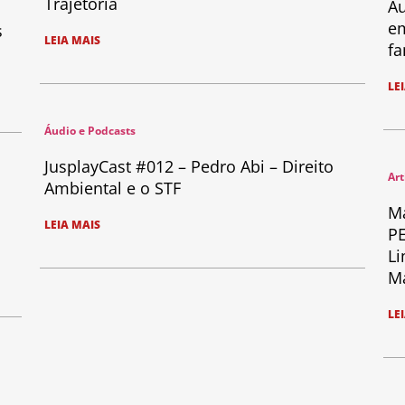
Trajetória
Au
em
s
LEIA MAIS
fa
LE
Áudio e Podcasts
JusplayCast #012 – Pedro Abi – Direito
Art
Ambiental e o STF
Ma
LEIA MAIS
PE
Li
Ma
LE