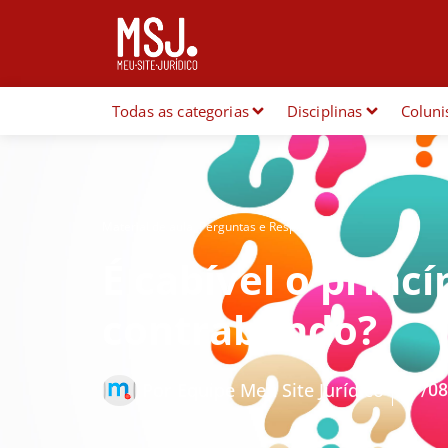
Todas as categorias
Disciplinas
Coluni
Material de aula
,
Perguntas e Respostas
É cabível o princí
contrabando?
17/08
Por
Equipe Meu Site Jurídico