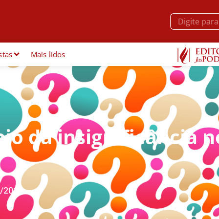
stas
Mais lidos
pio da insignificância n
/2017