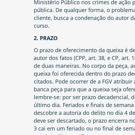
Ministério Público nos crimes de ação p
pública. De qualquer forma, o problema
cliente, busca a condenação do autor d
curso.
2. PRAZO
O prazo de oferecimento da queixa é d
autor dos fatos (CPP,
art. 38
, e CP,
art. 
de duas maneiras. No corpo da peça, a
queixa foi oferecida dentro do prazo d
citados. Pode ocorrer de a FGV atribuir
banca peça para que a queixa seja ofere
lembre-se: por ser prazo decadencial, 
último dia. Feriados e finais de seman
descobre a autoria do delito no dia 4 d
deve ser descartado, o prazo encerra n
3 cai em um feriado ou no final de sema