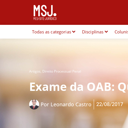
Todas as categorias
Disciplinas
Coluni
Artigos
,
Direito Processual Penal
Exame da OAB: Q
22/08/2017
Por
Leonardo Castro