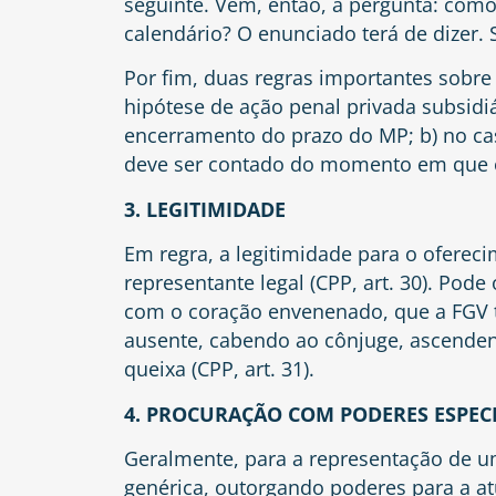
seguinte. Vem, então, a pergunta: como
calendário? O enunciado terá de dizer. 
Por fim, duas regras importantes sobre 
hipótese de ação penal privada subsidiá
encerramento do prazo do MP; b) no ca
deve ser contado do momento em que o
3. LEGITIMIDADE
Em regra, a legitimidade para o oferec
representante legal (CPP,
art. 30
). Pode
com o coração envenenado, que a FGV t
ausente, cabendo ao cônjuge, ascenden
queixa (CPP,
art. 31
).
4. PROCURAÇÃO COM PODERES ESPECI
Geralmente, para a representação de u
genérica, outorgando poderes para a at