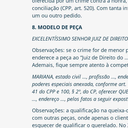
oferecida por um crime contra a honra,
conciliação
(CPP, art. 520)
. Com tanta i
um ou outro pedido.
8. MODELO DE PEÇA
EXCELENTÍSSIMO SENHOR JUIZ DE DIREIT
Observações: se o crime for de menor 
enderece a peça ao “Juiz de Direito do 
Ademais, fique sempre atento à compet
MARIANA, estado civil …, profissão …, en
poderes especiais anexada, conforme art.
41 do CPP
e
100, § 2º, do CP
, oferecer QU
…, endereço …, pelos fatos a seguir expost
Observações: a qualificação na queixa
com outras peças, onde apenas o clien
esquecer de qualificar o querelado. N