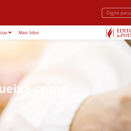
stas
Mais lidos
ueixa-crime