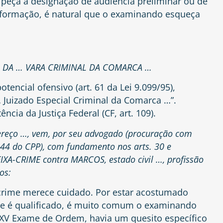
 peça a designação de audiência preliminar ou de
nformação, é natural que o examinando esqueça
O DA … VARA CRIMINAL DA COMARCA …
potencial ofensivo
(art. 61 da Lei 9.099/95)
,
… Juizado Especial Criminal da Comarca …”.
ência da Justiça Federal
(CF, art. 109)
.
dereço …, vem, por seu advogado (procuração com
 44 do CPP), com fundamento nos arts. 30 e
EIXA-CRIME contra MARCOS, estado civil …, profissão
os:
-crime merece cuidado. Por estar acostumado
te é qualificado, é muito comum o examinando
o XV Exame de Ordem, havia um quesito específico