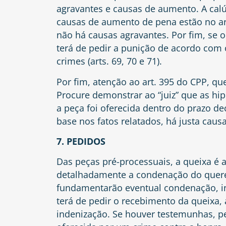
agravantes e causas de aumento. A cal
causas de aumento de pena estão no
a
não há causas agravantes. Por fim, se o 
terá de pedir a punição de acordo com 
crimes (arts.
69
,
70
e
71
).
Por fim, atenção ao
art. 395 do CPP
, qu
Procure demonstrar ao “juiz” que as hip
a peça foi oferecida dentro do prazo de
base nos fatos relatados, há justa caus
7. PEDIDOS
Das peças pré-processuais, a queixa é a
detalhadamente a condenação do quere
fundamentarão eventual condenação, in
terá de pedir o recebimento da queixa, 
indenização. Se houver testemunhas, peça