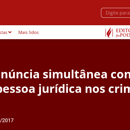
stas
Mais lidos
enúncia simultânea con
 pessoa jurídica nos cr
/2017