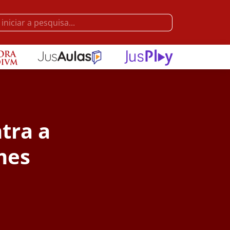
tra a
imes