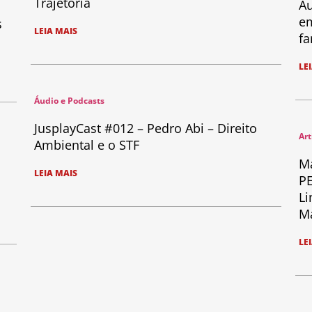
Trajetória
Au
em
s
LEIA MAIS
fa
LE
Áudio e Podcasts
JusplayCast #012 – Pedro Abi – Direito
Art
Ambiental e o STF
Ma
LEIA MAIS
PE
Li
Ma
LE