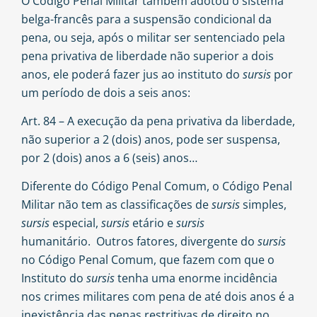
O Código Penal Militar também adotou o sistema
belga-francês para a suspensão condicional da
pena, ou seja, após o militar ser sentenciado pela
pena privativa de liberdade não superior a dois
anos, ele poderá fazer jus ao instituto do
sursis
por
um período de dois a seis anos:
Art. 84 – A execução da pena privativa da liberdade,
não superior a 2 (dois) anos, pode ser suspensa,
por 2 (dois) anos a 6 (seis) anos…
Diferente do Código Penal Comum, o Código Penal
Militar não tem as classificações de
sursis
simples,
sursis
especial,
sursis
etário e
sursis
humanitário. Outros fatores, divergente do
sursis
no Código Penal Comum, que fazem com que o
Instituto do
sursis
tenha uma enorme incidência
nos crimes militares com pena de até dois anos é a
inexistência das penas restritivas de direito no