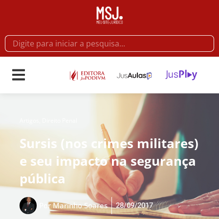
Artigos
,
Direito Penal
Sursis (nos crimes militares)
e seu impacto na segurança
pública
28/09/2017
Por
Marinho Soares