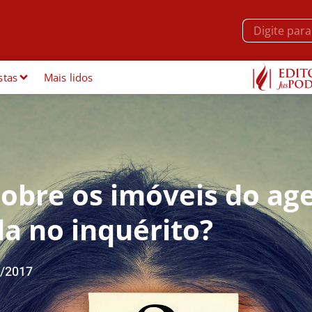
stas
Mais lidos
sobre os imóveis do ag
da no inquérito?
/2017