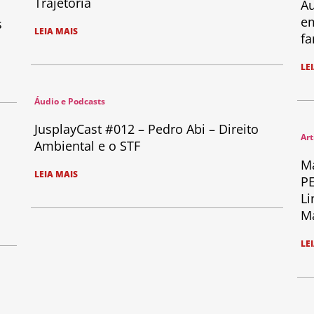
Trajetória
Au
em
s
LEIA MAIS
fa
LE
Áudio e Podcasts
JusplayCast #012 – Pedro Abi – Direito
Art
Ambiental e o STF
Ma
LEIA MAIS
PE
Li
Ma
LE