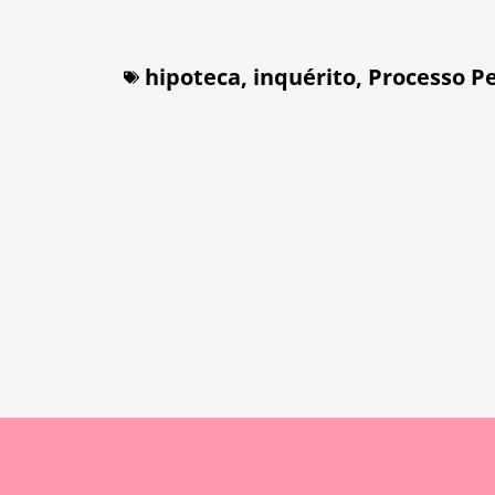
hipoteca
,
inquérito
,
Processo P