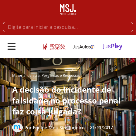
Material de aula
,
Perguntas e Respostas
A decisão do incidente de
falsidade no processo penal
faz coisa julgada?
21/11/2017
Por
Equipe Meu Site Jurídico