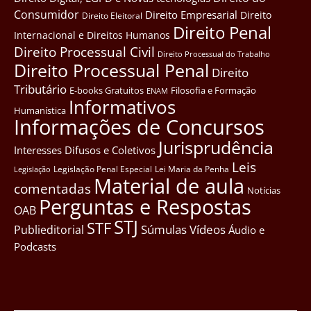
Consumidor
Direito Empresarial
Direito
Direito Eleitoral
Direito Penal
Internacional e Direitos Humanos
Direito Processual Civil
Direito Processual do Trabalho
Direito Processual Penal
Direito
Tributário
E-books Gratuitos
Filosofia e Formação
ENAM
Informativos
Humanística
Informações de Concursos
Jurisprudência
Interesses Difusos e Coletivos
Leis
Legislação Penal Especial
Lei Maria da Penha
Legislação
Material de aula
comentadas
Notícias
Perguntas e Respostas
OAB
STJ
STF
Súmulas
Vídeos
Publieditorial
Áudio e
Podcasts