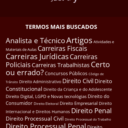
TERMOS MAIS BUSCADOS
Artigos
Analista e Técnico
Atividades e
Carreiras Fiscais
Materiais de Aulas
Carreiras Jurídicas
Carreiras
Certo
Policiais
Carreiras Trabalhistas
ou errado?
Concursos Públicos
Côdigo de
Direito Civil
Direito
Direito Administrativo
Trânsito
Constitucional
Direito da Criança e do Adolescente
Direito do
Direito Digital, LGPD e Novas tecnológias
Consumidor
Direito Empresarial
Direito
Direito Eleitoral
Direito Penal
Internacional e Direitos Humanos
Direito Processual Civil
Direito Processual do Trabalho
Direito Processual Penal
Direito