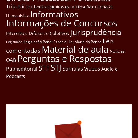
Tributário
E-books Gratuitos
Filosofia e Formação
ENAM
Informativos
Humanística
Informações de Concursos
Jurisprudência
Interesses Difusos e Coletivos
Leis
Legislação Penal Especial
Lei Maria da Penha
Legislação
Material de aula
comentadas
Notícias
Perguntas e Respostas
OAB
STJ
STF
Súmulas
Vídeos
Publieditorial
Áudio e
Podcasts