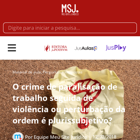
Material de aula
,
Perguntas e Respostas
O crime de paralisação de
trabalho seguida de
violência ou perturbação da
ordem é plurissubjetivo?
12/02/2018
Por
Equipe Meu Site Jurídico