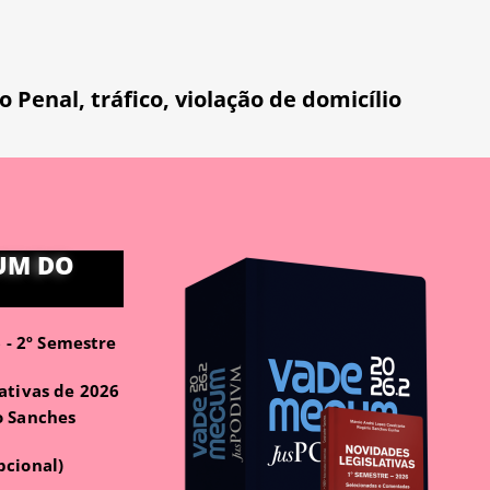
o Penal
,
tráfico
,
violação de domicílio
UM DO
- 2º Semestre
ativas de 2026
o Sanches
pcional)