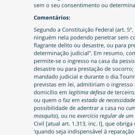
sem o seu consentimento ou determinaç
Comentários:
Segundo a Constituição Federal (art. 5º, i
ninguém nela podendo penetrar sem co
flagrante delito ou desastre, ou para pr
determinação judicial”. Em resumo, como
permite-se o ingresso na casa da pessoa
desastre ou para prestação de socorro; 
mandado judicial e durante o dia.
Touri
previstas em lei, admitiriam o ingresso
domicílio em
legítima defesa
de terceiro
ou quem o faz em
estado de necessidade
possibilidade de adentrar a casa no
cum
mosquito
), ou no
exercício regular de um 
Civil [atual art. 1.313, inc. I], que obri
‘quando seja indispensável à reparação