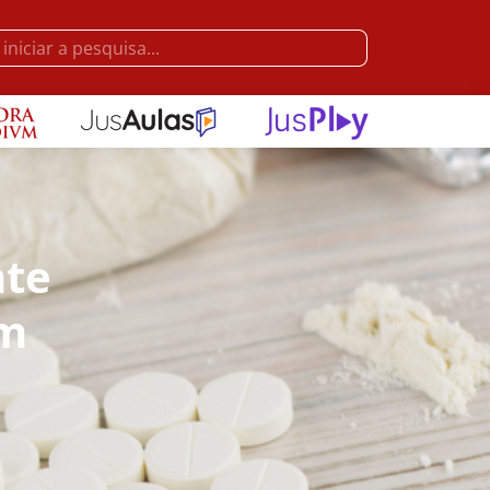
nte
em