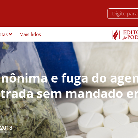
stas
Mais lidos
anônima e fuga do age
ntrada sem mandado 
/2018