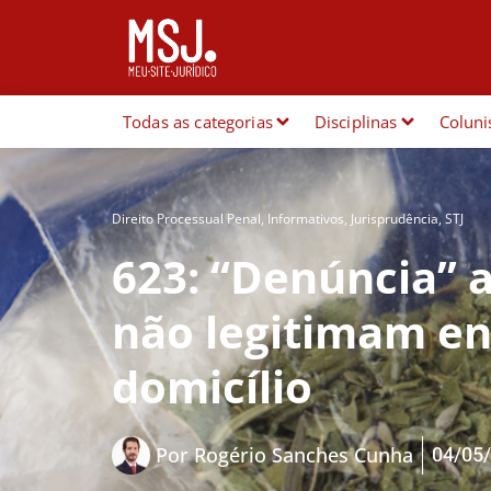
Todas as categorias
Disciplinas
Coluni
Direito Processual Penal
,
Informativos
,
Jurisprudência
,
STJ
623: “Denúncia” 
não legitimam e
domicílio
04/05
Por
Rogério Sanches Cunha