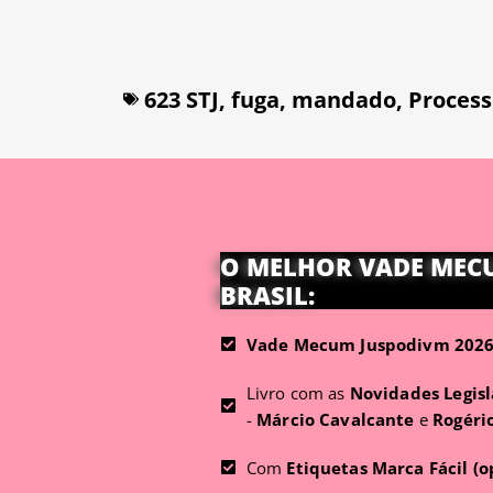
623 STJ
,
fuga
,
mandado
,
Process
O MELHOR VADE MEC
BRASIL:
Vade Mecum Juspodivm 2026 
Livro com as
Novidades Legisl
-
Márcio Cavalcante
e
Rogéri
Com
Etiquetas Marca Fácil (o