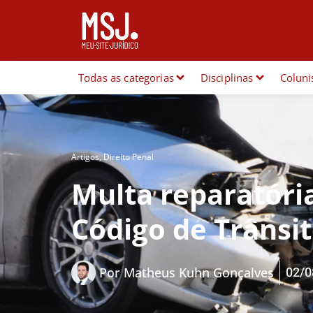
Todas as categorias
Disciplinas
Coluni
Artigos
,
Direito Penal
Multa reparatóri
Código de Trânsi
02/0
Por
Matheus Kuhn Gonçalves