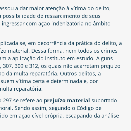
assou a dar maior atenção à vítima do delito,
a possibilidade de ressarcimento de seus
 ingressar com ação indenizatória no âmbito
licada se, em decorrência da prática do delito, a
ízo material. Dessa forma, nem todos os crimes
am a aplicação do instituto em estudo. Alguns
,
307
,
309
e
312
, os quais não acarretam prejuízo
ão da multa reparatória. Outros delitos, a
ssuem vítima certa e determinada e, por
ulta reparatória.
o 297 se refere ao
prejuízo material
suportado
moral. Sendo assim, segundo o Código de
rido em ação cível própria, escapando da análise