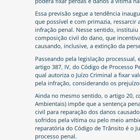
poderá fixar perdas e danos à vítima n
Essa previsão segue a tendência inaug
que possível e com primazia, ressarcir 
infração penal. Nesse sentido, instituiu
composição civil do dano, que incentiva
causando, inclusive, a extinção da pers
Passeando pela legislação processual,
artigo 387, IV, do Código de Processo P
qual autoriza o Juízo Criminal a fixar 
pela infração, considerando os prejuízo
Ainda no mesmo sentido, o
artigo 20,
c
Ambientais) impõe que a sentença pena
civil para reparação dos danos causado
sofridos pela vítima ou pelo meio amb
reparatória do Código de Trânsito é o J
processo penal.