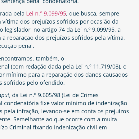
a sentença penal condenatória.
urada pela
Lei n.º 9.099/95
, que busca, sempre
a vítima dos prejuízos sofridos por ocasião da
 o legislador, no
artigo 74 da Lei n.º 9.099/95
, a
 a reparação dos prejuízos sofridos pela vítima,
ecução penal.
 encontramos, também, o
enal
(com redação dada pela Lei n.º 11.719/08), o
valor mínimo para a reparação dos danos causados
s sofridos pelo ofendido.
aput,
da Lei n.º 9.605/98
(Lei de Crimes
l condenatória fixe valor mínimo de indenização
s pela infração, levando-se em conta os prejuízos
iente. Semelhante ao que ocorre com a multa
uízo Criminal fixando indenização civil em