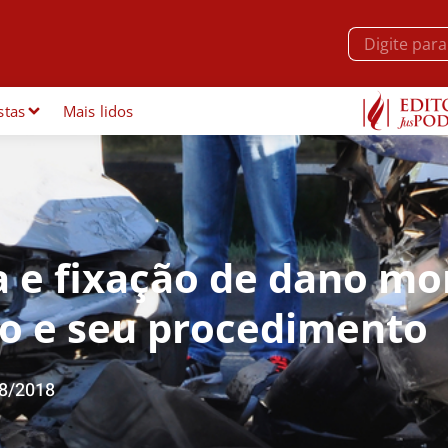
stas
Mais lidos
a e fixação de dano mo
to e seu procedimento
8/2018