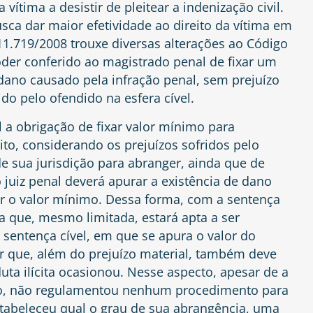
 vítima a desistir de pleitear a indenização civil.
sca dar maior efetividade ao direito da vítima em
º 11.719/2008 trouxe diversas alterações ao Código
oder conferido ao magistrado penal de fixar um
 dano causado pela infração penal, sem prejuízo
do pelo ofendido na esfera cível.
 a obrigação de fixar valor mínimo para
to, considerando os prejuízos sofridos pelo
e sua jurisdição para abranger, ainda que de
 o juiz penal deverá apurar a existência de dano
xar o valor mínimo. Dessa forma, com a sentença
a que, mesmo limitada, estará apta a ser
sentença cível, em que se apura o valor do
r que, além do prejuízo material, também deve
ta ilícita ocasionou. Nesse aspecto, apesar de a
ação, não regulamentou nenhum procedimento para
stabeleceu qual o grau de sua abrangência, uma