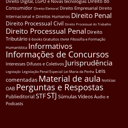
Direito do
Direito Digital, LGPD e Novas tecnológias
Consumidor
Direito Empresarial
Direito
Direito Eleitoral
Direito Penal
Internacional e Direitos Humanos
Direito Processual Civil
Direito Processual do Trabalho
Direito Processual Penal
Direito
Tributário
E-books Gratuitos
Filosofia e Formação
ENAM
Informativos
Humanística
Informações de Concursos
Jurisprudência
Interesses Difusos e Coletivos
Leis
Legislação Penal Especial
Lei Maria da Penha
Legislação
Material de aula
comentadas
Notícias
Perguntas e Respostas
OAB
STJ
STF
Súmulas
Vídeos
Publieditorial
Áudio e
Podcasts