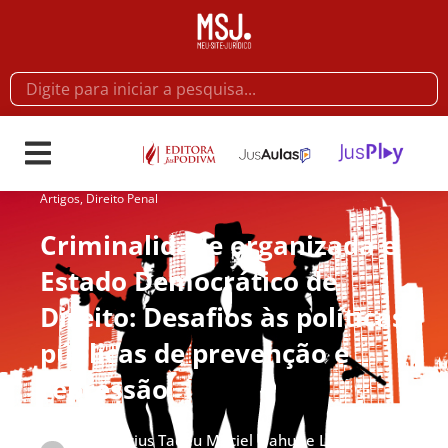
Artigos
,
Direito Penal
Criminalidade organizada e
Estado Democrático de
Direito: Desafios às políticas
públicas de prevenção e
repressão
Por
Marcius Tadeu Maciel Nahur e Luísa