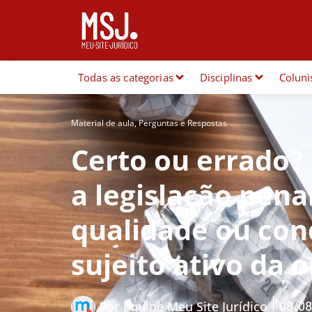
Todas as categorias
Disciplinas
Coluni
Material de aula
,
Perguntas e Respostas
Certo ou errado?
a legislação pena
qualidade ou cond
sujeito ativo da 
08/08
Por
Equipe Meu Site Jurídico