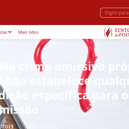
stas
Mais lidos
 No crime omissivo pró
l não estabelece qualq
ição específica para o
omissão
/2019