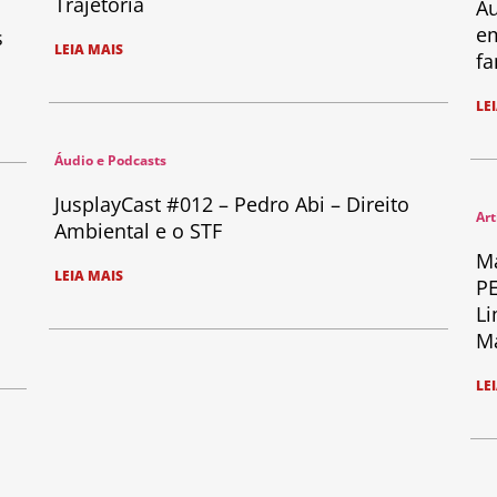
Trajetória
Au
em
s
LEIA MAIS
fa
LE
Áudio e Podcasts
JusplayCast #012 – Pedro Abi – Direito
Art
Ambiental e o STF
Ma
LEIA MAIS
PE
Li
Ma
LE