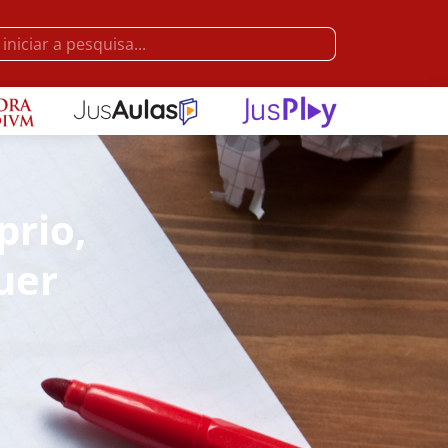
prio,
uer