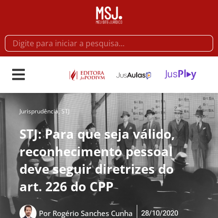
Jurisprudência
,
STJ
STJ: Para que seja válido,
reconhecimento pessoal
deve seguir diretrizes do
art. 226 do CPP
28/10/2020
Por
Rogério Sanches Cunha