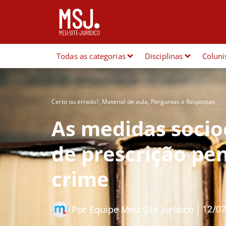
Todas as categorias
Disciplinas
Coluni
Certo ou errado?
,
Material de aula
,
Perguntas e Respostas
As medidas socio
de prescrição pen
crime
12/07
Por
Equipe Meu Site Jurídico