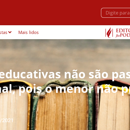
stas
Mais lidos
educativas não são pas
al, pois o menor não p
/2021