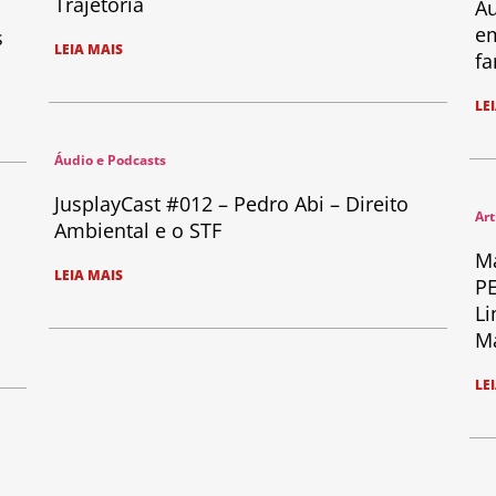
Trajetória
Au
em
s
LEIA MAIS
fa
LE
Áudio e Podcasts
JusplayCast #012 – Pedro Abi – Direito
Art
Ambiental e o STF
Ma
LEIA MAIS
PE
Li
Ma
LE