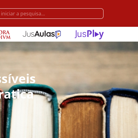
síveis
ratica