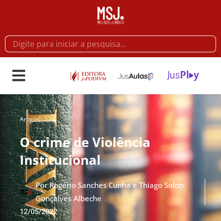
Artigos
O crime de Violência
Institucional
Por
Rogério Sanches Cunha e Thiago Solon
Gonçalves Albeche
12/05/2022