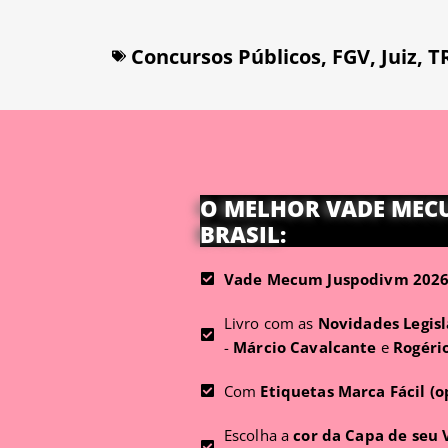
Concursos Públicos
,
FGV
,
Juiz
,
T
O MELHOR VADE MEC
BRASIL:
Vade Mecum Juspodivm 2026 
Livro com as
Novidades Legisl
-
Márcio Cavalcante
e
Rogéri
Com
Etiquetas Marca Fácil (o
Escolha a
cor da Capa de seu