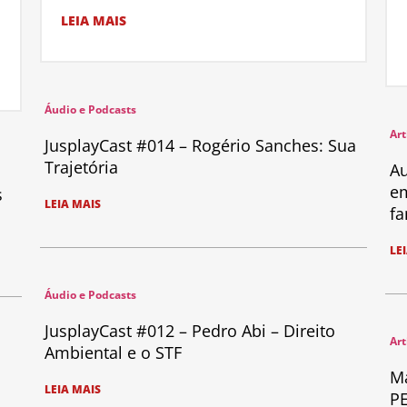
LEIA MAIS
Áudio e Podcasts
Art
JusplayCast #014 – Rogério Sanches: Sua
Trajetória
Au
em
s
LEIA MAIS
fa
LE
Áudio e Podcasts
JusplayCast #012 – Pedro Abi – Direito
Art
Ambiental e o STF
Ma
LEIA MAIS
PE