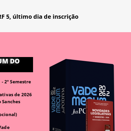
RF 5
,
último dia de inscrição
UM DO
- 2º Semestre
ativas de 2026
o Sanches
pcional)
 Vade