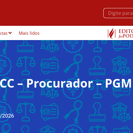
stas
Mais lidos
FCC – Procurador – PGM
/2026