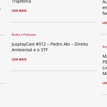
Trajetória
Au
em
s
LEIA MAIS
fa
LE
Áudio e Podcasts
JusplayCast #012 – Pedro Abi – Direito
Art
Ambiental e o STF
Ma
LEIA MAIS
PE
Li
Ma
LE